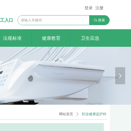
登录
注册
工入口
끠
搜索
法规标准
健康教育
卫生应急
医院
o rely on
넲
网站首页
ꄲ
职业健康监护科