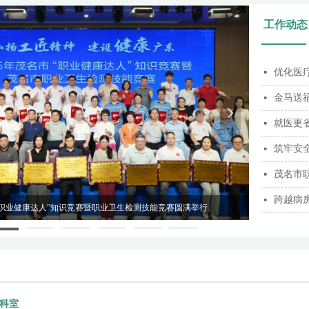
工作动态
넷
金马送
넷
넲
就医更
넷
넷
넷
跨越病房
넷
市“职业健康达人”知识竞赛暨职业卫生检测技能竞赛圆满举行
【重磅喜讯！
科室