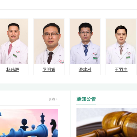
毅
罗明辉
潘建科
王羽丰
通知公告
更多+