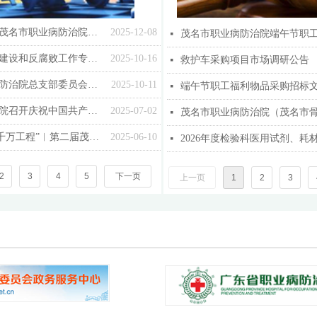
医企协同谱新篇｜茂名市职业病防治院与新华粤集团 “医工企” 合作签约暨公益义诊活动圆满举行
2025-12-08
넷
我院召开党风廉政建设和反腐败工作专题会暨医德医风集中整治动员会议
2025-10-16
救护车采购项目市场调研公告
넷
中共茂名市职业病防治院总支部委员会换届选举党员大会顺利召开
2025-10-11
端午节职工福利物品采购招标
넷
茂名市职业病防治院召开庆祝中国共产党成立104周年党员大会
2025-07-02
넷
党建引领 助力“百千万工程”︱第二届茂名市口腔影像专业培训班圆满结束
2025-06-10
넷
2
3
4
5
下一页
上一页
1
2
3