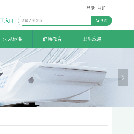
登录
注册
工入口
끠
搜索
法规标准
健康教育
卫生应急
医院
o rely on
넲