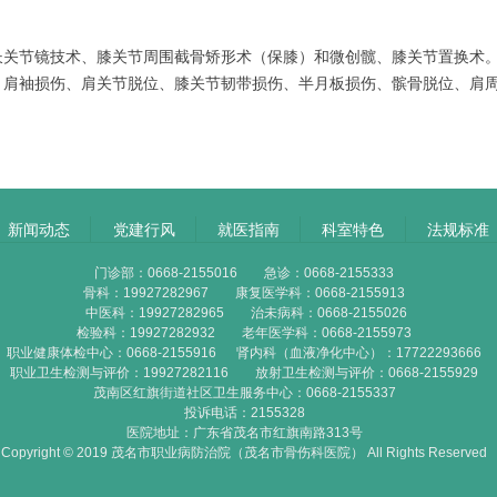
长关节镜技术、膝关节周围截骨矫形术（保膝）和微创髋、膝关节置换术
、肩袖损伤、肩关节脱位、膝关节韧带损伤、半月板损伤、髌骨脱位、肩
新闻动态
党建行风
就医指南
科室特色
法规标准
门诊部：0668-2155016 急诊：0668-2155333
骨科：19927282967 康复医学科：0668-2155913
中医科：19927282965 治未病科：0668-2155026
检验科：19927282932 老年医学科：0668-2155973
职业健康体检中心：0668-2155916 肾内科（血液净化中心）：17722293666
职业卫生检测与评价：19927282116 放射卫生检测与评价：0668-2155929
茂南区红旗街道社区卫生服务中心：0668-2155337
投诉电话：2155328
医院地址：广东省茂名市红旗南路313号
Copyright © 2019 茂名市职业病防治院（茂名市骨伤科医院） All Rights Reserved