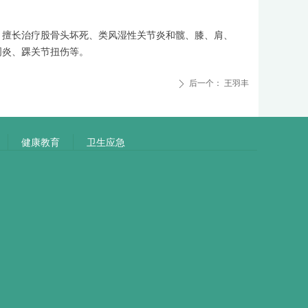
。擅长治疗股骨头坏死、类风湿性关节炎和髋、膝、肩、
周炎、踝关节扭伤等。
后一个：
王羽丰
ꄲ
健康教育
卫生应急