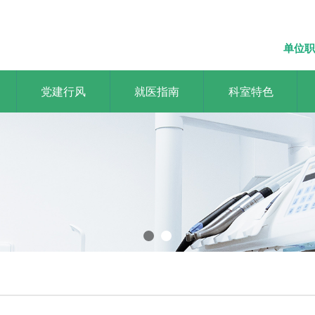
单位职
党建行风
就医指南
科室特色
流品牌医院，做老百姓依赖的好
ss brand hospital and be a good hospital for the common people t