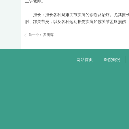
主讲老师。
擅长：擅长各种疑难关节疾病的诊断及治疗。尤其擅
肘、踝关节炎，以及各种运动损伤疾病如髋关节盂唇损伤
前一个：
罗明辉
ꄴ
网站首页
医院概况