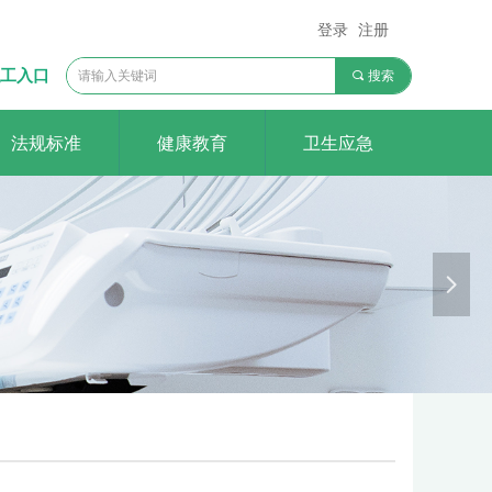
登录
注册
工入口
끠
搜索
法规标准
健康教育
卫生应急
医院
o rely on
넲