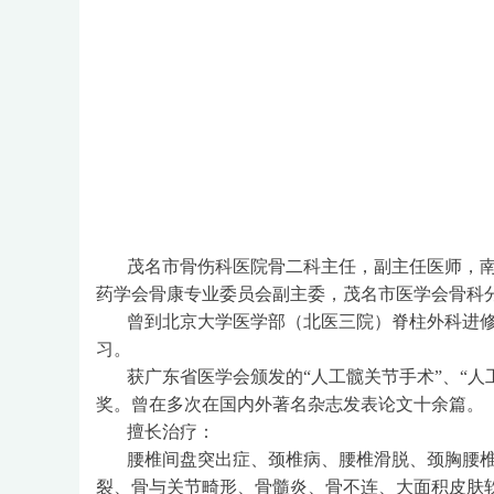
茂名市骨伤科医院骨二科主任，副主任医师，南
药学会骨康专业委员会副主委，茂名市医学会骨科
曾到北京大学医学部（北医三院）脊柱外科进
习。
获广东省医学会颁发的“人工髋关节手术”、“人
奖。曾在多次在国内外著名杂志发表论文十余篇。
擅长治疗：
腰椎间盘突出症、颈椎病、腰椎滑脱、颈胸腰
裂、骨与关节畸形、骨髓炎、骨不连、大面积皮肤