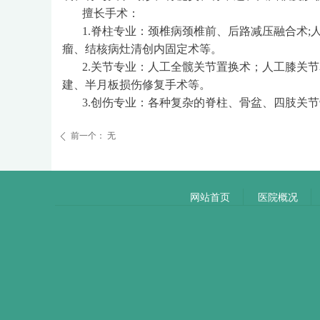
擅长手术：
1.脊柱专业：颈椎病颈椎前、后路减压融合术;
瘤、结核病灶清创内固定术等。
2.关节专业：人工全髋关节置换术；人工膝关
建、半月板损伤修复手术等。
3.创伤专业：各种复杂的脊柱、骨盆、四肢关
前一个：
无
ꄴ
网站首页
医院概况