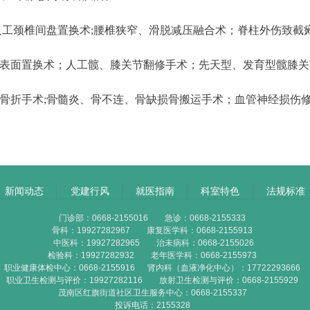
人工颈椎间盘置换术;腰椎狭窄、滑脱减压融合术；脊柱外伤致截
节表面置换术；人工髋、膝关节翻修手术；先天型、发育型髋膝
节骨折手术;骨髓炎、骨不连、骨缺损骨搬运手术；血管神经损伤
新闻动态
党建行风
就医指南
科室特色
法规标准
门诊部：0668-2155016 急诊：0668-2155333
骨科：19927282967 康复医学科：0668-2155913
中医科：19927282965 治未病科：0668-2155026
检验科：19927282932 老年医学科：0668-2155973
职业健康体检中心：0668-2155916 肾内科（血液净化中心）：17722293666
职业卫生检测与评价：19927282116 放射卫生检测与评价：0668-2155929
茂南区红旗街道社区卫生服务中心：0668-2155337
投诉电话：2155328