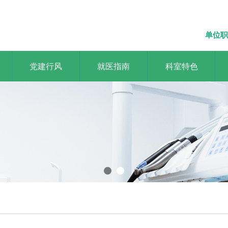
单位职
党建行风
就医指南
科室特色
流品牌医院，做老百姓依赖的好
ss brand hospital and be a good hospital for the common people t