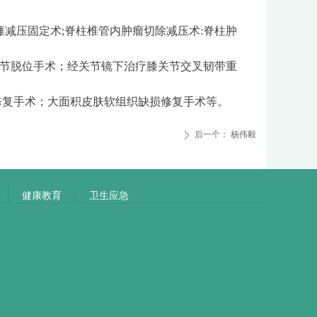
瘫减压固定术;脊柱椎管内肿瘤切除减压术:脊柱肿
关节脱位手术；经关节镜下治疗膝关节交叉韧带重
修复手术；大面积皮肤软组织缺损修复手术等。
后一个：
杨伟毅
ꄲ
健康教育
卫生应急