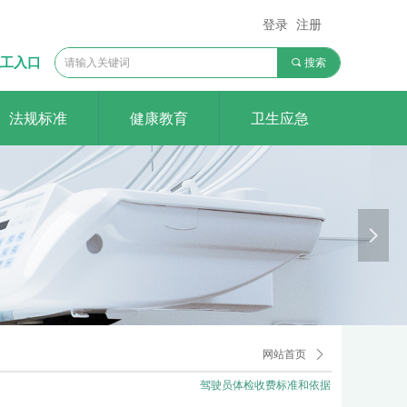
登录
注册
工入口
끠
搜索
法规标准
健康教育
卫生应急
医院
o rely on
넲
网站首页
ꄲ
驾驶员体检收费标准和依据