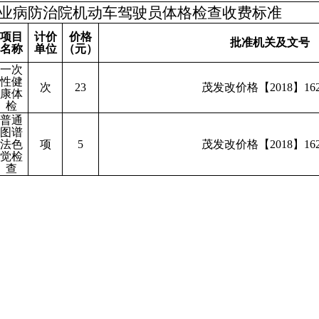
业病防治院机动车驾驶员体格检查收费标准
项目
计价
价格
批准机关及文号
名称
单位
（元）
一次
性健
次
23
茂发改价格【2018
】
16
康体
检
普通
图谱
法色
项
5
茂发改价格【2018
】
16
觉检
查