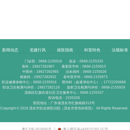
新闻动态
党建行风
就医指南
科室特色
法规标准
门诊部：0668-2155016 急诊：0668-2155333
骨科：19927282967 康复医学科：0668-2155913
中医科：19927282965 治未病科：0668-2155026
检验科：19927282932 老年医学科：0668-2155973
职业健康体检中心：0668-2155916 肾内科（血液净化中心）：17722293666
职业卫生检测与评价：19927282116 放射卫生检测与评价：0668-2155929
茂南区红旗街道社区卫生服务中心：0668-2155337
投诉电话：2155328
医院地址：广东省茂名市红旗南路313号
Copyright © 2019 茂名市职业病防治院（茂名市骨伤科医院） All Rights Reserved
粤ICP备19038896号
粤公网安备44090202001247号